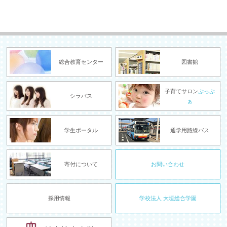
総合教育センター
図書館
子育てサロン
ぷっぷ
シラバス
ぁ
学生ポータル
通学用路線バス
寄付について
お問い合わせ
採用情報
学校法人 大垣総合学園