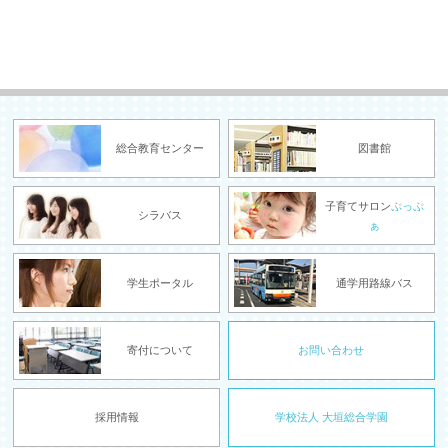
総合教育センター
図書館
子育てサロン
ぷっぷ
シラバス
ぁ
学生ポータル
通学用路線バス
寄付について
お問い合わせ
採用情報
学校法人 大垣総合学園