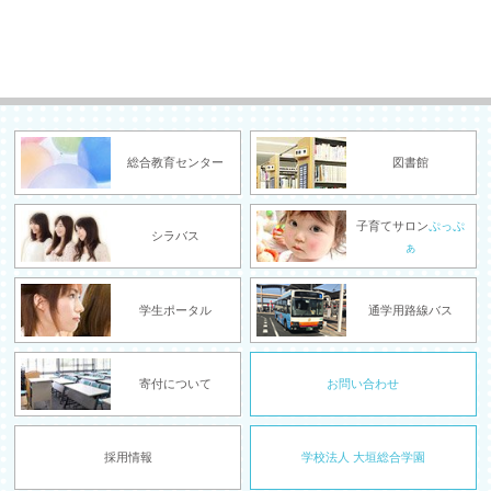
総合教育センター
図書館
子育てサロン
ぷっぷ
シラバス
ぁ
学生ポータル
通学用路線バス
寄付について
お問い合わせ
採用情報
学校法人 大垣総合学園