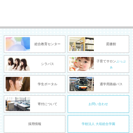
総合教育センター
図書館
子育てサロン
ぷっぷ
シラバス
ぁ
学生ポータル
通学用路線バス
寄付について
お問い合わせ
採用情報
学校法人 大垣総合学園