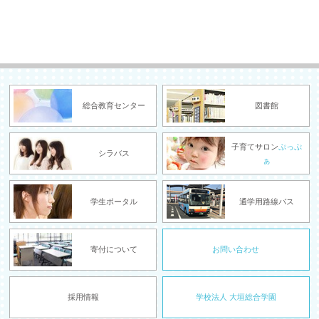
総合教育センター
図書館
子育てサロン
ぷっぷ
シラバス
ぁ
学生ポータル
通学用路線バス
寄付について
お問い合わせ
採用情報
学校法人 大垣総合学園