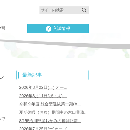
学習
入試情報
し
最新記事
2026年8月22日(土) オー...
2026年8月11日(祝・火) ...
令和９年度 総合型選抜第一期(A...
夏期休暇（お盆）期間中の窓口業務...
学で
8/1安治川部屋おかみの奮闘記講...
2026年7月25日(土)オープ...