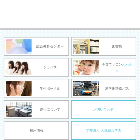
総合教育センター
図書館
子育てサロン
ぷっぷ
シラバス
ぁ
学生ポータル
通学用路線バス
寄付について
お問い合わせ
採用情報
学校法人 大垣総合学園