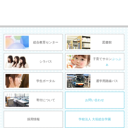
総合教育センター
図書館
子育てサロン
ぷっぷ
シラバス
ぁ
学生ポータル
通学用路線バス
寄付について
お問い合わせ
採用情報
学校法人 大垣総合学園