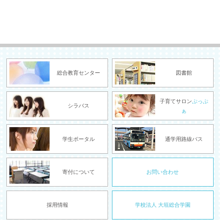
総合教育センター
図書館
子育てサロン
ぷっぷ
シラバス
ぁ
学生ポータル
通学用路線バス
寄付について
お問い合わせ
採用情報
学校法人 大垣総合学園