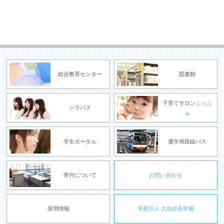
総合教育センター
図書館
子育てサロン
ぷっぷ
シラバス
ぁ
学生ポータル
通学用路線バス
寄付について
お問い合わせ
採用情報
学校法人 大垣総合学園