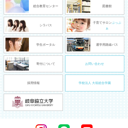
総合教育センター
図書館
子育てサロン
ぷっぷ
シラバス
ぁ
学生ポータル
通学用路線バス
寄付について
お問い合わせ
採用情報
学校法人 大垣総合学園