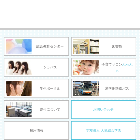
総合教育センター
図書館
子育てサロン
ぷっぷ
シラバス
ぁ
学生ポータル
通学用路線バス
寄付について
お問い合わせ
採用情報
学校法人 大垣総合学園