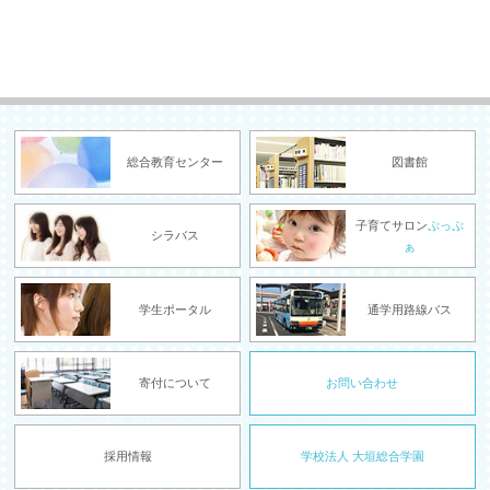
総合教育センター
図書館
子育てサロン
ぷっぷ
シラバス
ぁ
学生ポータル
通学用路線バス
寄付について
お問い合わせ
採用情報
学校法人 大垣総合学園