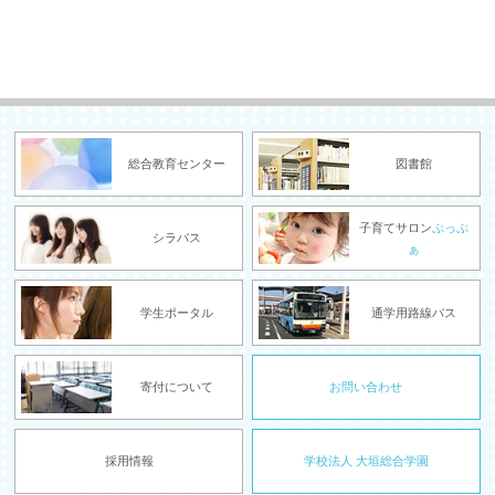
総合教育センター
図書館
子育てサロン
ぷっぷ
シラバス
ぁ
学生ポータル
通学用路線バス
寄付について
お問い合わせ
採用情報
学校法人 大垣総合学園