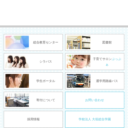
総合教育センター
図書館
子育てサロン
ぷっぷ
シラバス
ぁ
学生ポータル
通学用路線バス
寄付について
お問い合わせ
採用情報
学校法人 大垣総合学園