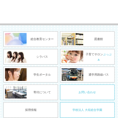
総合教育センター
図書館
子育てサロン
ぷっぷ
シラバス
ぁ
学生ポータル
通学用路線バス
寄付について
お問い合わせ
採用情報
学校法人 大垣総合学園