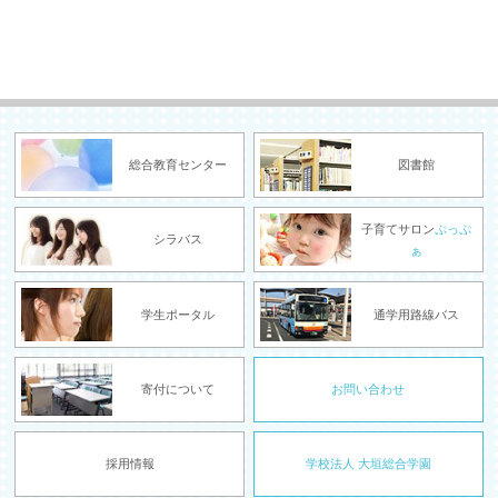
総合教育センター
図書館
子育てサロン
ぷっぷ
シラバス
ぁ
学生ポータル
通学用路線バス
寄付について
お問い合わせ
採用情報
学校法人 大垣総合学園