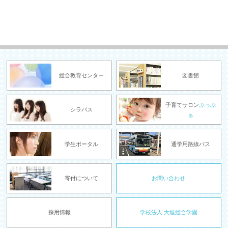
総合教育センター
図書館
子育てサロン
ぷっぷ
シラバス
ぁ
学生ポータル
通学用路線バス
寄付について
お問い合わせ
採用情報
学校法人 大垣総合学園