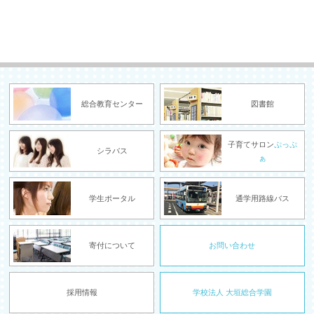
総合教育センター
図書館
子育てサロン
ぷっぷ
シラバス
ぁ
学生ポータル
通学用路線バス
寄付について
お問い合わせ
採用情報
学校法人 大垣総合学園