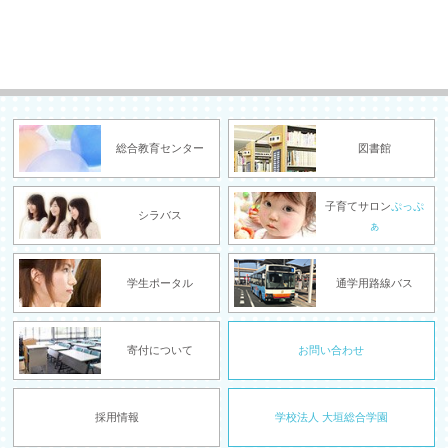
総合教育センター
図書館
子育てサロン
ぷっぷ
シラバス
ぁ
学生ポータル
通学用路線バス
寄付について
お問い合わせ
採用情報
学校法人 大垣総合学園