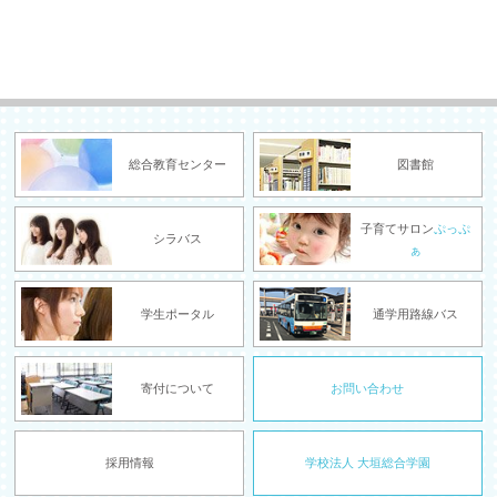
総合教育センター
図書館
子育てサロン
ぷっぷ
シラバス
ぁ
学生ポータル
通学用路線バス
寄付について
お問い合わせ
採用情報
学校法人 大垣総合学園